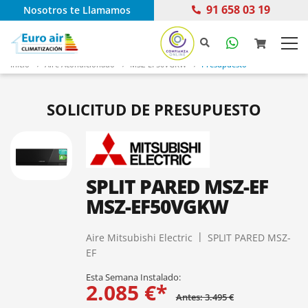
91 658 03 19
Nosotros te Llamamos
Inicio
Aire Acondicionado
MSZ-EF50VGKW
Presupuesto
SOLICITUD DE PRESUPUESTO
SPLIT PARED MSZ-EF
MSZ-EF50VGKW
Aire Mitsubishi Electric
SPLIT PARED MSZ-
EF
Esta Semana Instalado:
2.085 €*
Antes: 3.495 €