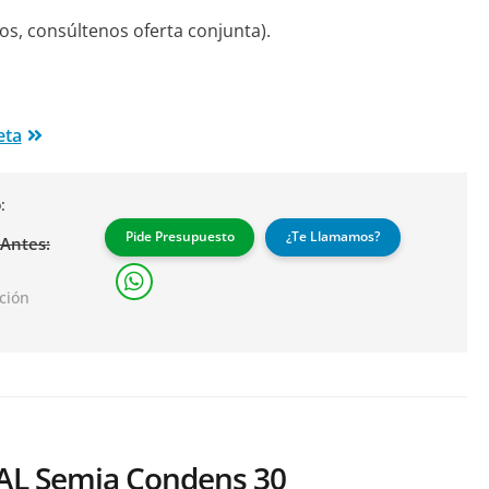
os, consúltenos oferta conjunta).
eta
:
Pide Presupuesto
¿Te Llamamos?
Antes:
ación
L Semia Condens 30