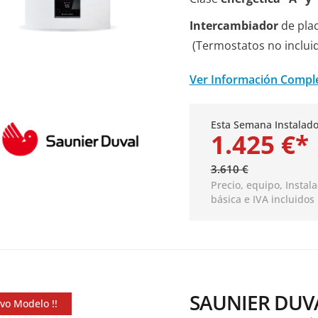
Intercambiador
de plac
(Termostatos no incluid
Ver Información Compl
Esta Semana Instalado
1.425 €*
3.610 €
Precio, equipo,
Instal
básica
e IVA incluidos
SAUNIER DUV
vo Modelo !!