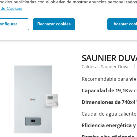
3.195 €
 cookies publicitarias con el objetivo de mostrar anuncios personalizados
Precio, equipo,
Instal
a de Cookies
básica
e IVA incluidos
onfigurar
Rechazar cookies
Aceptar coo
SAUNIER DUVA
Calderas Saunier Duval
Recomendable para
viv
Capacidad de 19,1Kw
e
Dimensiones de 740x4
Caudal de agua caliente
Eficiencia energética 