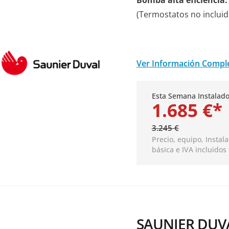
Bomba alta eficiencia.
(Termostatos no incluid
Ver Información Compl
Esta Semana Instalado
1.685 €*
3.245 €
Precio, equipo,
Instal
básica
e IVA incluidos
SAUNIER DUVA