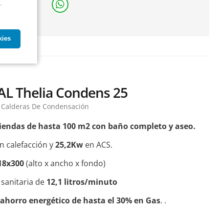
.
ación
kies
L Thelia Condens 25
Calderas De Condensación
iendas de hasta 100 m2 con baño completo y aseo.
n calefacción y
25,2Kw
en ACS.
18x300
(alto x ancho x fondo)
 sanitaria de
12,1 litros/minuto
y ahorro energético de hasta el 30% en Gas
. .