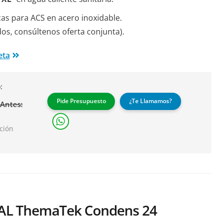
as para ACS en acero inoxidable.
os, consúltenos oferta conjunta).
eta
:
Pide Presupuesto
¿Te Llamamos?
Antes:
ación
AL ThemaTek Condens 24