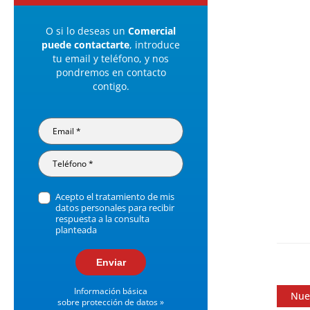
O si lo deseas un
Comercial
puede contactarte
, introduce
tu email y teléfono, y nos
pondremos en contacto
contigo.
Acepto el tratamiento de mis
datos personales para recibir
respuesta a la consulta
planteada
Enviar
Información básica
Nue
sobre protección de datos »