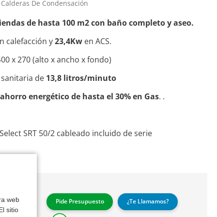
Calderas De Condensación
iendas de hasta 100 m2 con baño completo y aseo.
n calefacción y
23,4Kw
en ACS.
400 x 270 (alto x ancho x fondo)
 sanitaria de
13,8 litros/minuto
y ahorro energético de hasta el 30% en Gas
. .
elect SRT 50/2 cableado incluido de serie
eta
:
tra web
Pide Presupuesto
¿Te Llamamos?
Antes:
l sitio