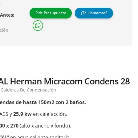
:
Pide Presupuesto
¿Te Llamamos?
Antes:
ación
L Herman Micracom Condens 28
Calderas De Condensación
iendas de hasta 150m2 con 2 baños.
ACS y
25,9 kw
en calefacción.
400 x 270
(alto x ancho x fondo).
"XL
" en agua caliente sanitaria.