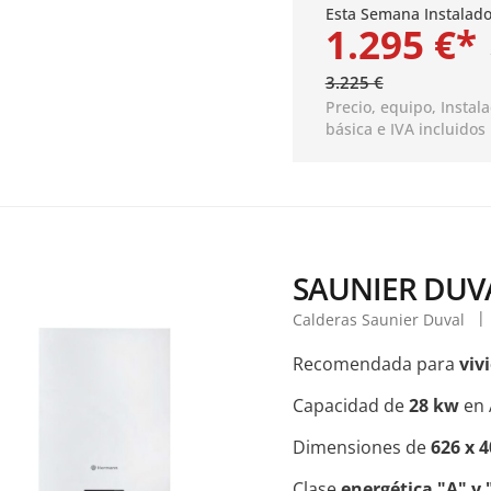
Esta Semana Instalado
1.295 €*
3.225 €
Precio, equipo,
Instal
básica
e IVA incluidos
SAUNIER DUVA
Calderas Saunier Duval
Recomendada para
viv
Capacidad de
28 kw
en 
Dimensiones de
626 x 
Clase
energética "A" y 