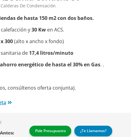
Calderas De Condensación
iendas de hasta 150 m2 con dos baños.
 calefacción y
30 Kw
en ACS.
 x 300
(alto x ancho x fondo)
 sanitaria de
17,4 litros/minuto
y ahorro energético de hasta el 30% en Gas
. .
os, consúltenos oferta conjunta).
eta
:
Pide Presupuesto
¿Te Llamamos?
Antes: