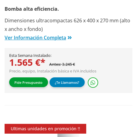
Bomba alta eficiencia.
Dimensiones ultracompactas 626 x 400 x 270 mm (alto
x ancho x fondo)
Ver Información Completa
Esta Semana Instalado:
1.565 €*
Antes: 3.245 €
Precio, equipo,
Instalación básica
e IVA incluidos
Pide Presupuesto
¿Te Llamamos?
Ultimas unidades en promoción !!