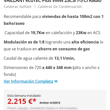
VAILLANT ecoTEC Plus VMW 23CS/1-5 Cf Radio
Calderas Vaillant
Calderas De Condensación
Recomendable para
viviendas de hasta 100m2 con 1
baño/aseo
Capacidad de
19,7Kw
en calefacción y
23Kw
en ACS.
Modulación es de 1:8
logrando una
alta eficiencia
lo
que se traduce en
ahorro en consumo de gas
Caudal de agua caliente de
13,1 l/min,
Dimensiones de 720
x 440 x 348 mm (
alto x ancho x
fondo)
Ver Información Completa
Esta Semana Instalado:
2.215 €*
Antes: 4.020 €
Precio, equipo,
Instalación básica
e IVA incluidos