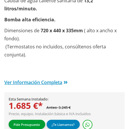
Caudal de agua caliente sanitaria de
13,2
litros/minuto.
Bomba alta eficiencia.
Dimensiones de
720 x 440 x 335mm
( alto x ancho x
fondo).
(Termostatos no incluidos, consúltenos oferta
conjunta).
Ver Información Completa
Esta Semana Instalado:
1.685 €*
Antes: 3.245 €
Precio, equipo,
Instalación básica
e IVA incluidos
Pide Presupuesto
¿Te Llamamos?