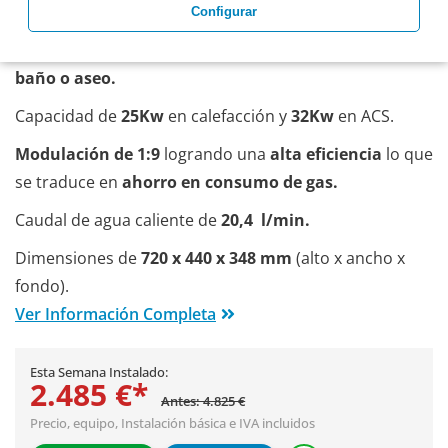
Calderas Vaillant
Calderas De Condensación
Configurar
Recomensado para
viviendas de hasta 250m2 con 2
baño o aseo.
Capacidad de
25Kw
en calefacción y
32Kw
en ACS.
Modulación de 1:9
logrando una
alta eficiencia
lo que
se traduce en
ahorro en consumo de gas.
Caudal de agua caliente de
20,4 l/min.
Dimensiones de
720 x 440 x 348 mm
(alto x ancho x
fondo).
Ver Información Completa
Esta Semana Instalado:
2.485 €*
Antes: 4.825 €
Precio, equipo,
Instalación básica
e IVA incluidos