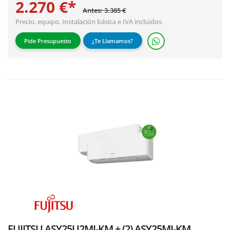
2.270 €*
Antes: 3.385 €
Precio, equipo,
Instalación básica
e IVA incluidos
Pide Presupuesto
¿Te Llamamos?
FUJITSU ASY25U2MI-KM + (2) ASY25MI-KM