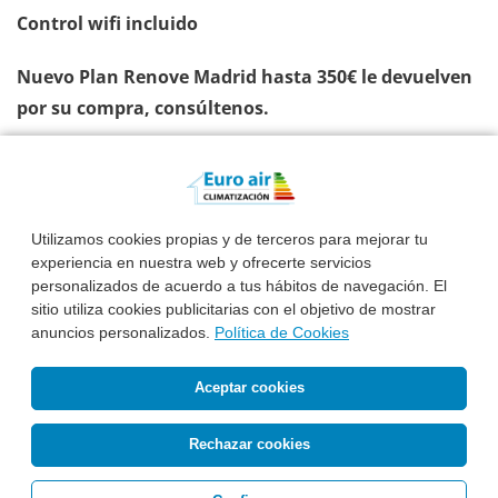
Control wifi incluido
Nuevo Plan Renove Madrid hasta 350€ le devuelven
por su compra, consúltenos.
Ver Información Completa
Esta Semana Instalado:
3.065 €*
Utilizamos cookies propias y de terceros para mejorar tu
Antes: 4.630 €
experiencia en nuestra web y ofrecerte servicios
Precio, equipo,
Instalación básica
e IVA incluidos
personalizados de acuerdo a tus hábitos de navegación. El
sitio utiliza cookies publicitarias con el objetivo de mostrar
Pide Presupuesto
¿Te Llamamos?
anuncios personalizados.
Política de Cookies
Aceptar cookies
Rechazar cookies