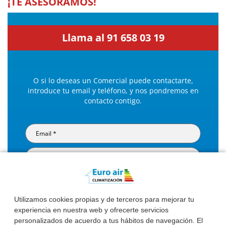
¡TE ASESORAMOS!
Llama al 91 658 03 19
O si lo deseas un Comercial puede contactarte,
introduce tu email y teléfono, y nos pondremos en
contacto contigo.
Acepto el tratamiento de mis datos personales para
recibir respuesta a la consulta planteada
Utilizamos cookies propias y de terceros para mejorar tu
experiencia en nuestra web y ofrecerte servicios
Enviar
personalizados de acuerdo a tus hábitos de navegación. El