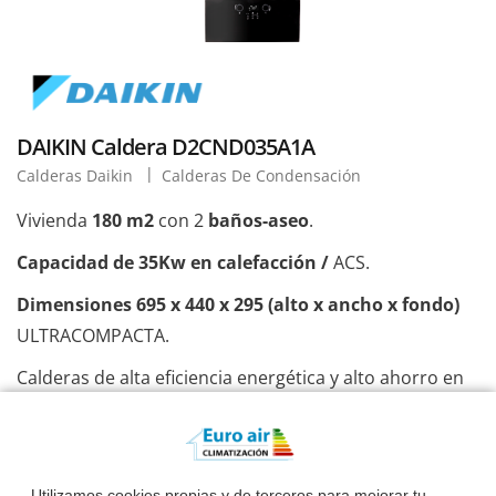
DAIKIN Caldera D2CND035A1A
Calderas Daikin
Calderas De Condensación
Vivienda
180 m2
con 2
baños-aseo
.
Capacidad de 35Kw en calefacción /
ACS.
Dimensiones 695 x 440 x 295 (alto x ancho x fondo)
ULTRACOMPACTA.
Calderas de alta eficiencia energética y alto ahorro en
el consumo de gas.
Bomba de alta eficiencia, confort máximo en ACS
Fabricación 100% Daikin.
Utilizamos cookies propias y de terceros para mejorar tu