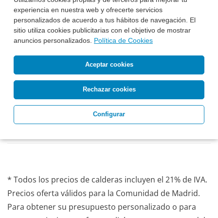
experiencia en nuestra web y ofrecerte servicios
EuroAir sus instaladores Daikin de Confianza.
personalizados de acuerdo a tus hábitos de navegación. El
sitio utiliza cookies publicitarias con el objetivo de mostrar
Ver Información Completa
anuncios personalizados.
Política de Cookies
Esta Semana Instalado:
Aceptar cookies
1.995 €*
Antes: 3.870 €
Precio, equipo,
Instalación básica
e IVA incluidos
Rechazar cookies
Pide Presupuesto
Llámanos
Configurar
* Todos los precios de calderas incluyen el 21% de IVA.
Precios oferta válidos para la Comunidad de Madrid.
Para obtener su presupuesto personalizado o para