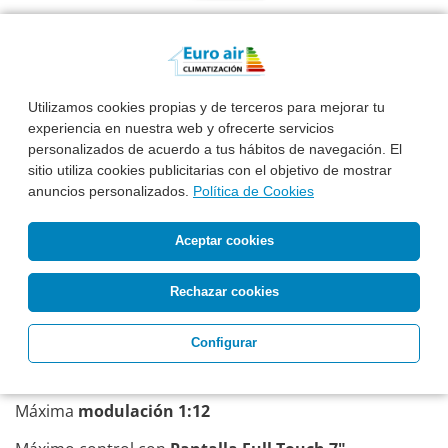
FERROLI Blue Helix Maxima 28 C
Utilizamos cookies propias y de terceros para mejorar tu
Calderas Ferroli
Calderas De Condensación
experiencia en nuestra web y ofrecerte servicios
personalizados de acuerdo a tus hábitos de navegación. El
Recomendable para
viviendas de hasta 150 m2 con
sitio utiliza cookies publicitarias con el objetivo de mostrar
baño/aseo
anuncios personalizados.
Política de Cookies
Capacidad 24Kw
en calefacción y
28kw
en ACS
Aceptar cookies
Caudal de agua caliente sanitaria de
16 litros/minuto.
Rechazar cookies
Dimensiones 700 x 420 x 320
(alto x ancho x fondo)
Máximo silencio
45 dB
Configurar
Máxima innovación con
HYDROGEN PLUG-IN
Máxima
modulación 1:12