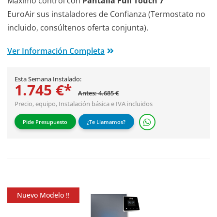
Máximo control con
Pantalla Full Touch 7"
EuroAir sus instaladores de Confianza (Termostato no
incluido, consúltenos oferta conjunta).
Ver Información Completa
Esta Semana Instalado:
1.745 €*
Antes: 4.685 €
Precio, equipo,
Instalación básica
e IVA incluidos
Pide Presupuesto
¿Te Llamamos?
Nuevo Modelo !!