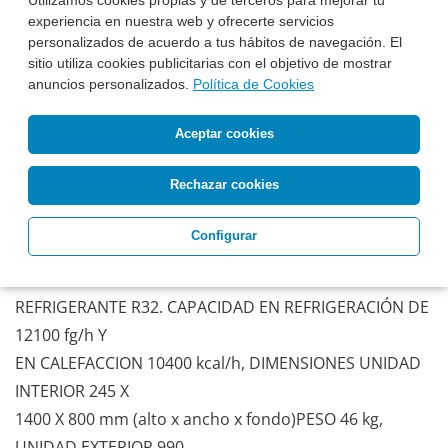
Utilizamos cookies propias y de terceros para mejorar tu
experiencia en nuestra web y ofrecerte servicios
personalizados de acuerdo a tus hábitos de navegación. El
sitio utiliza cookies publicitarias con el objetivo de mostrar
anuncios personalizados.
Política de Cookies
Aceptar cookies
DAIKIN ADEAS125A
Aire Acondicionado Daikin
CONDUCTOS ADEAS
Rechazar cookies
AIRE ACONDICIONADO DAIKIN SPLIT CONDUCTOS
Configurar
INVERTER
ADEAS125A PARA VIVIENDA HASTA 150 M2. NUEVO GAS
REFRIGERANTE R32. CAPACIDAD EN REFRIGERACIÓN DE
12100 fg/h Y
EN CALEFACCION 10400 kcal/h, DIMENSIONES UNIDAD
INTERIOR 245 X
1400 X 800 mm (alto x ancho x fondo)PESO 46 kg,
UNIDAD EXTERIOR 990