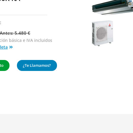
:
Antes: 5.480 €
ción básica
e IVA incluidos
leta
to
¿Te Llamamos?