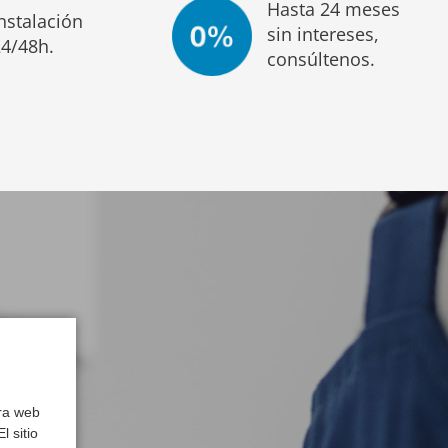
Hasta 24 meses
nstalación
sin intereses,
24/48h.
consúltenos.
tra web
l sitio