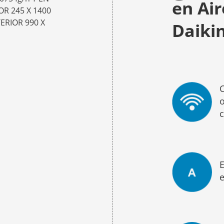
en Ai
OR 245 X 1400
TERIOR 990 X
Daiki
C
o
E
e