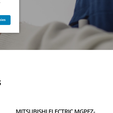
.
kies
s
MITSUBISHI ELECTRIC MGPEZ-