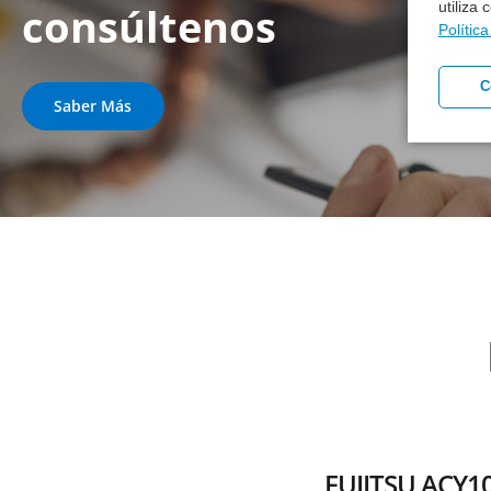
utiliza
consúltenos
Polític
C
Saber Más
FUJITSU ACY1