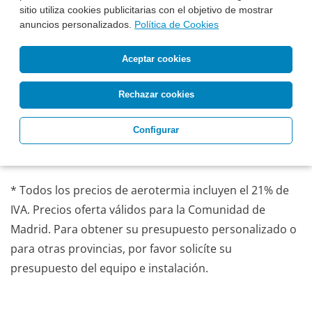
sitio utiliza cookies publicitarias con el objetivo de mostrar
Esta Semana Instalado:
anuncios personalizados.
Política de Cookies
13.130 €*
Antes: 17.925 €
Precio, equipo e IVA incluidos
Aceptar cookies
Pide Presupuesto
¿Te Llamamos?
Rechazar cookies
Configurar
* Todos los precios de aerotermia incluyen el 21% de
IVA. Precios oferta válidos para la Comunidad de
Madrid. Para obtener su presupuesto personalizado o
para otras provincias, por favor solicíte su
presupuesto del equipo e instalación.