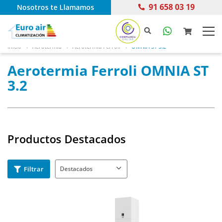
91 658 03 19
Nosotros te Llamamos
Inicio
Aerotermia
Aerotermia Ferroli
OMNIA ST 3.2
Aerotermia Ferroli OMNIA ST
3.2
Productos Destacados
Filtrar