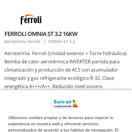
FERROLI OMNIA ST 3.2 16KW
Aerotermia Ferroli
OMNIA ST 3.2
Aerotermia Ferroli (Unidad exterior + Torre hidráulica).
Bomba de calor aerotérmica INVERTER partida para
climatización y producción de ACS con acumulador
integrado y gas refrigerante ecológico R-32. Clase
energética A+++/A++. Reducido nivel sonoro.
Aerotermia para agua caliente, suelo radiante
y posibilidad de fancoils. Aerotermia Ferroli 15,9kw
térmicos, para vivienda hasta 250 m2 útiles y 2 baños.
Utilizamos cookies propias y de terceros para mejorar tu
experiencia en nuestra web y ofrecerte servicios
Ver Información Completa
personalizados de acuerdo a tus hábitos de navegación. El