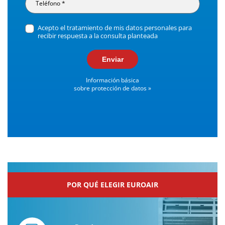
Acepto el tratamiento de mis datos personales para
recibir respuesta a la consulta planteada
Enviar
Información básica
sobre protección de datos »
POR QUÉ ELEGIR EUROAIR