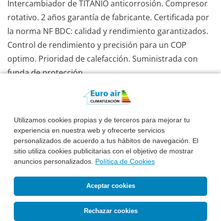
Intercambiador de TITANIO anticorrosión. Compresor
rotativo. 2 años garantía de fabricante. Certificada por
la norma NF BDC: calidad y rendimiento garantizados.
Control de rendimiento y precisión para un COP
optimo. Prioridad de calefacción. Suministrada con
funda de protección.
Ver Información Completa
Utilizamos cookies propias y de terceros para mejorar tu
3.355 €*
experiencia en nuestra web y ofrecerte servicios
IVA INCLUIDO
personalizados de acuerdo a tus hábitos de navegación. El
Instalado:
3.955 €
sitio utiliza cookies publicitarias con el objetivo de mostrar
anuncios personalizados.
Política de Cookies
Pide Presupuesto
Llámanos
Aceptar cookies
Rechazar cookies