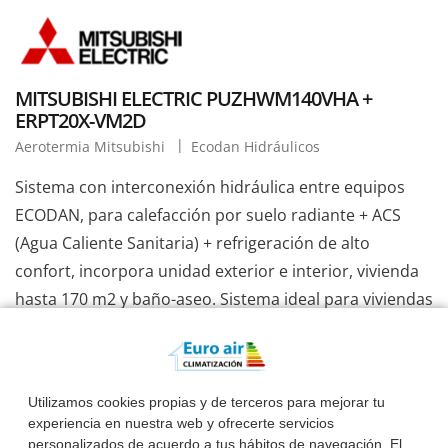
MITSUBISHI ELECTRIC PUZHWM140VHA +
ERPT20X-VM2D
Aerotermia Mitsubishi
Ecodan Hidráulicos
Sistema con interconexión hidráulica entre equipos
ECODAN, para calefacción por suelo radiante + ACS
(Agua Caliente Sanitaria) + refrigeración de alto
confort, incorpora unidad exterior e interior, vivienda
hasta 170 m2 y baño-aseo. Sistema ideal para viviendas
unifamiliares, retorno de inversión a corto plazo frente
a sistemas convencionales de calefacción. EuroAir, sus
instaladores de Confianza, consúltenos.
Utilizamos cookies propias y de terceros para mejorar tu
experiencia en nuestra web y ofrecerte servicios
Ver Información Completa
personalizados de acuerdo a tus hábitos de navegación. El