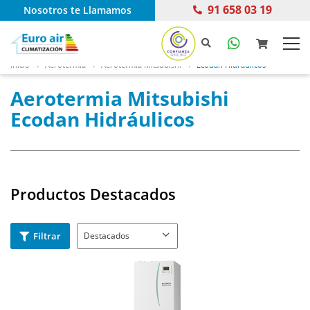
91 658 03 19
Nosotros te Llamamos
Inicio
Aerotermia
Aerotermia Mitsubishi
Ecodan Hidráulicos
Aerotermia Mitsubishi
Ecodan Hidráulicos
Productos Destacados
Filtrar