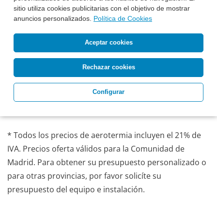
sitio utiliza cookies publicitarias con el objetivo de mostrar
anuncios personalizados.
Política de Cookies
Esta Semana Instalado:
14.350 €*
Antes: 18.690 €
Aceptar cookies
Precio, equipo e IVA incluidos
Pide Presupuesto
¿Te Llamamos?
Rechazar cookies
Configurar
* Todos los precios de aerotermia incluyen el 21% de
IVA. Precios oferta válidos para la Comunidad de
Madrid. Para obtener su presupuesto personalizado o
para otras provincias, por favor solicíte su
presupuesto del equipo e instalación.