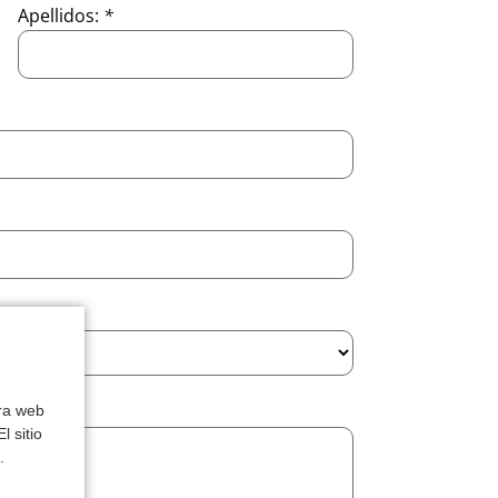
Apellidos:
*
tra web
l sitio
.