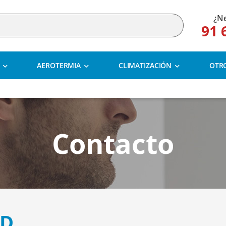
¿Ne
91 
AEROTERMIA
CLIMATIZACIÓN
OTR
Contacto
ID