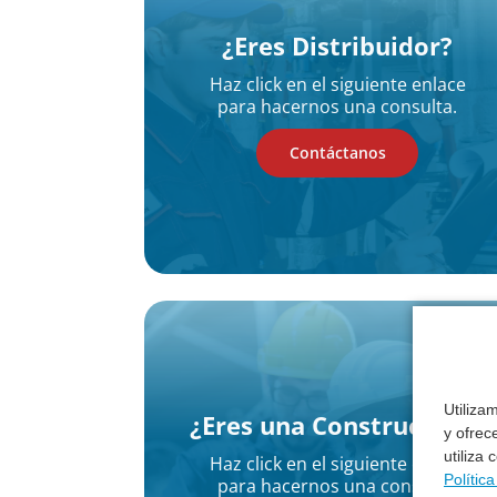
¿Eres Distribuidor?
Haz click en el siguiente enlace
para hacernos una consulta.
Contáctanos
Utiliza
¿Eres una Constructora?
y ofrec
utiliza
Haz click en el siguiente enlace
Polític
para hacernos una consulta.