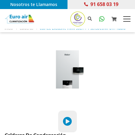
91 658 03 19
Nosotros te Llamamos
Inicio
Calderas
ecoTEC Exclusive VMW 36CF/1-7 sensoCOMFORT Radio