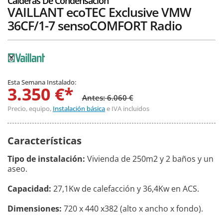
Calderas De Condensación
VAILLANT ecoTEC Exclusive VMW
36CF/1-7 sensoCOMFORT Radio
Esta Semana Instalado:
3.350 €*
Antes: 6.060 €
Precio, equipo,
Instalación básica
e IVA incluidos
Características
Tipo de instalación:
Vivienda de 250m2 y 2 baños y un
aseo.
Capacidad:
27,1Kw de calefacción y 36,4Kw en ACS.
Dimensiones:
720 x 440 x382 (alto x ancho x fondo).