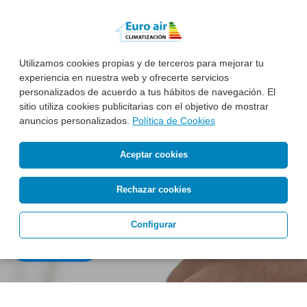
Hasta 24 meses sin intereses,
consúltenos.
Utilizamos cookies propias y de terceros para mejorar tu
experiencia en nuestra web y ofrecerte servicios
personalizados de acuerdo a tus hábitos de navegación. El
sitio utiliza cookies publicitarias con el objetivo de mostrar
Financiación hasta en
anuncios personalizados.
Política de Cookies
24 meses sin
intereses
Aceptar cookies
Rechazar cookies
consúltenos
Configurar
Saber Más