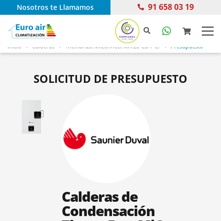
91 658 03 19
Nosotros te Llamamos
Inicio
Calderas
ThemaFast MiConnect MA 26-CS/1-Cf
Presupuesto
SOLICITUD DE PRESUPUESTO
Calderas de
Condensación