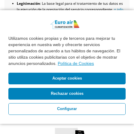
Legitimación
: La base legal para el tratamiento de tus datos es
la ejecución de la prestación del servicio correspondiente.
+ info
Destinatarios
: A las entidades financieras y a las
Administraciones públicas competentes
+ info
Derechos
: acceder, rectificar y suprimir datos, así como otros
derechos, como se explica en la información adicional
+ info
Utilizamos cookies propias y de terceros para mejorar tu
Información adicional
: Puedes consultar la información
experiencia en nuestra web y ofrecerte servicios
adicional y detallada sobre Protección de Datos en
este enlace
personalizados de acuerdo a tus hábitos de navegación. El
sitio utiliza cookies publicitarias con el objetivo de mostrar
anuncios personalizados.
Política de Cookies
Aceptar cookies
Rechazar cookies
Configurar
PRODUCTOS RELACIONADOS