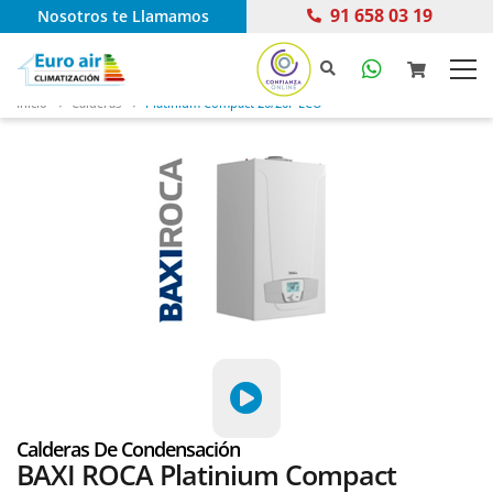
91 658 03 19
Nosotros te Llamamos
Inicio
Calderas
Platinium Compact 26/26F ECO
Calderas De Condensación
BAXI ROCA Platinium Compact