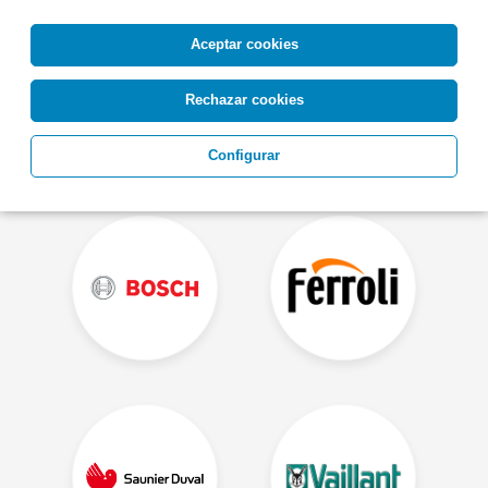
Aceptar cookies
Rechazar cookies
Otras Marcas de Calderas
Configurar