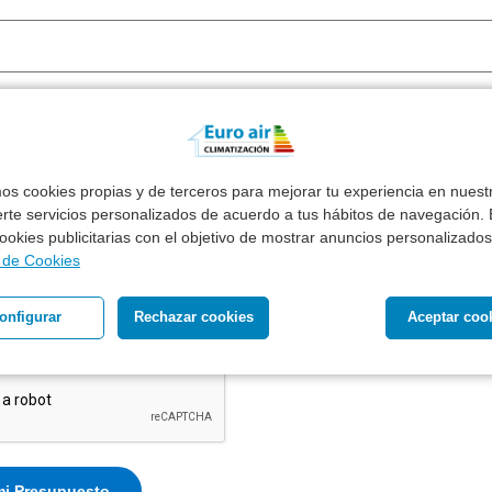
mos cookies propias y de terceros para mejorar tu experiencia en nues
erte servicios personalizados de acuerdo a tus hábitos de navegación. E
 cookies publicitarias con el objetivo de mostrar anuncios personalizados
ecibir presupuesto de productos similares en otras marcas
a de Cookies
l tratamiento de mis datos personales para recibir respuest
onfigurar
Rechazar cookies
Aceptar coo
 planteada *