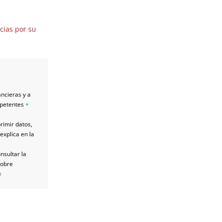
cias por su
ancieras y a
mpetentes
+
primir datos,
explica en la
nsultar la
sobre
e