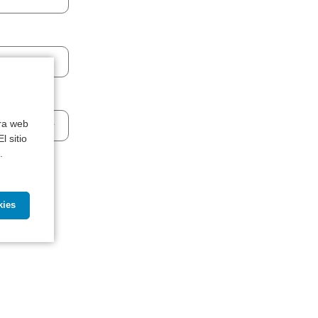
tra web
l sitio
.
.
a a la
kies