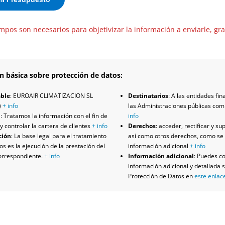
mpos son necesarios para objetivizar la información a enviarle, gra
n básica sobre protección de datos:
ble
: EUROAIR CLIMATIZACION SL
Destinatarios
: A las entidades fin
)
+ info
las Administraciones públicas co
d
: Tratamos la información con el fin de
info
y controlar la cartera de clientes
+ info
Derechos
: acceder, rectificar y su
ción
: La base legal para el tratamiento
así como otros derechos, como se 
os es la ejecución de la prestación del
información adicional
+ info
correspondiente.
+ info
Información adicional
: Puedes co
información adicional y detallada 
Protección de Datos en
este enlac