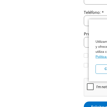
Teléfono:
*
Provincia:
*
Utiliza
y ofrec
utiliza
Acepto r
Polític
Acepto e
C
consulta