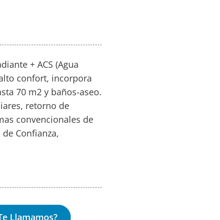
adiante + ACS (Agua
 alto confort, incorpora
hasta 70 m2 y baños-aseo.
iares, retorno de
temas convencionales de
s de Confianza,
Te Llamamos?