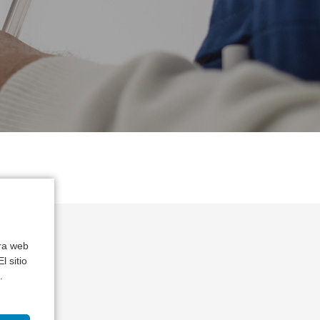
tra web
l sitio
.
mia