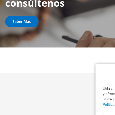
consúltenos
Saber Más
Utiliza
y ofrec
utiliza
Ot
Polític