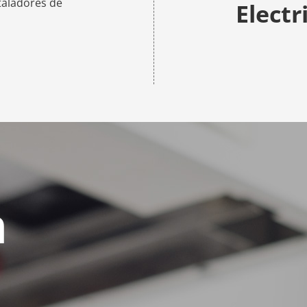
taladores de
Electr
n