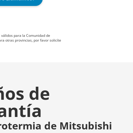
ta válidos para la Comunidad de
 otras provincias, por favor solicíte
ños de
antía
rotermia de Mitsubishi