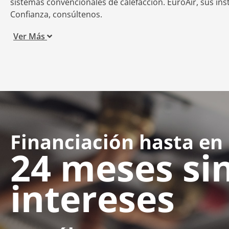
sistemas convencionales de calefacción. EuroAir, sus ins
Confianza, consúltenos.
Ver Más
Financiación hasta en
24 meses si
intereses