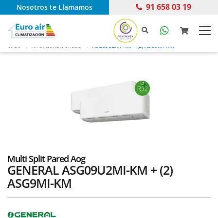
91 658 03 19
Nosotros te Llamamos
Inicio
Aire Acondicionado
ASG09U2MI-KM + (2) ASG9MI-KM
Multi Split Pared Aog
GENERAL ASG09U2MI-KM + (2)
ASG9MI-KM