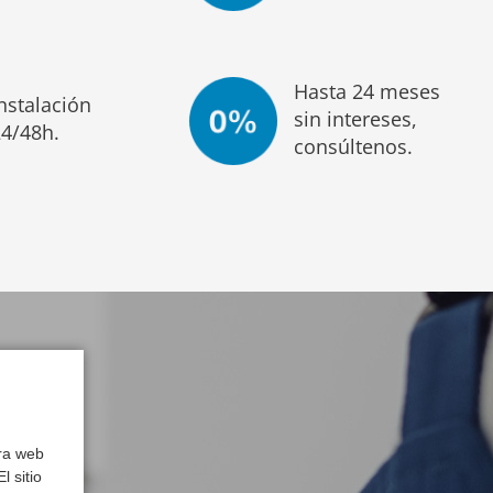
Hasta 24 meses
nstalación
sin intereses,
24/48h.
consúltenos.
tra web
l sitio