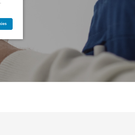
.
kies