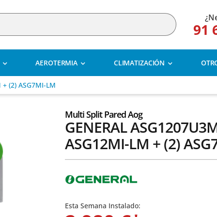
¿Ne
91 
AEROTERMIA
CLIMATIZACIÓN
OTR
+ (2) ASG7MI-LM
Multi Split Pared Aog
GENERAL ASG1207U3MI
ASG12MI-LM + (2) ASG
Esta Semana Instalado: