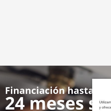
Financiación hasta en
24 meses si
Utiliza
y ofrec