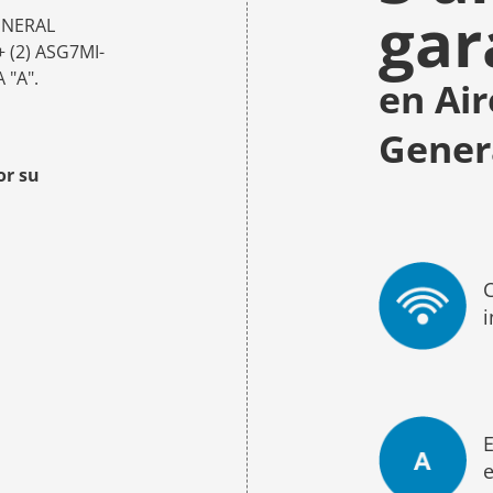
gar
ENERAL
 (2) ASG7MI-
 "A".
en Ai
Gener
or su
C
i
E
e