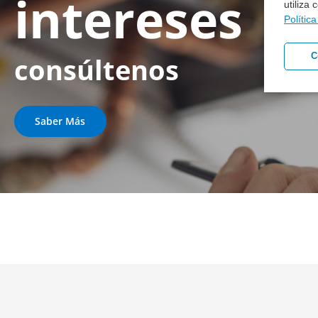
intereses
utiliza
Polític
C
consúltenos
Saber Más