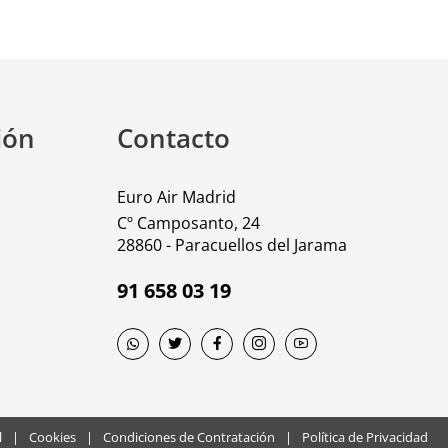
ión
Contacto
Euro Air Madrid
Cº Camposanto, 24
28860 - Paracuellos del Jarama
91 658 03 19
l
|
Cookies
|
Condiciones de Contratación
|
Política de Privacidad