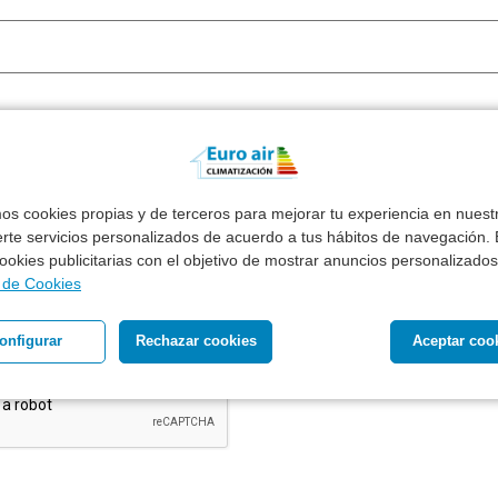
mos cookies propias y de terceros para mejorar tu experiencia en nues
erte servicios personalizados de acuerdo a tus hábitos de navegación. E
ecibir presupuesto de productos similares en otras marcas
 cookies publicitarias con el objetivo de mostrar anuncios personalizados
a de Cookies
l tratamiento de mis datos personales para recibir respuest
 planteada *
onfigurar
Rechazar cookies
Aceptar coo