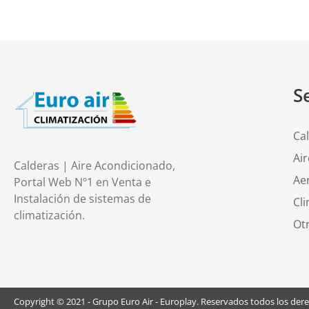
S
Ca
Ai
Calderas | Aire Acondicionado,
Ae
Portal Web Nº1 en Venta e
Instalación de sistemas de
Cli
climatización.
Ot
Copyright © 2021 - Grupo Euro Air - Europlay. Reservados todos los der