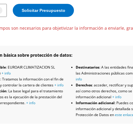
mpos son necesarios para objetivizar la información a enviarle, gra
n básica sobre protección de datos:
ble
: EUROAIR CLIMATIZACION SL
Destinatarios
: A las entidades fin
)
+ info
las Administraciones públicas co
d
: Tratamos la información con el fin de
info
y controlar la cartera de clientes
+ info
Derechos
: acceder, rectificar y su
ción
: La base legal para el tratamiento
así como otros derechos, como se 
os es la ejecución de la prestación del
información adicional
+ info
correspondiente.
+ info
Información adicional
: Puedes co
información adicional y detallada 
Protección de Datos en
este enlac