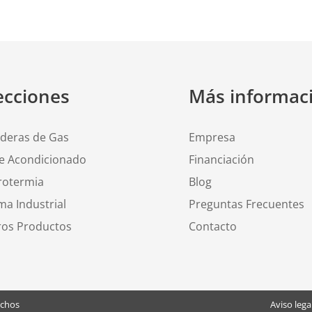
ecciones
Más informac
lderas de Gas
Empresa
re Acondicionado
Financiación
rotermia
Blog
ma Industrial
Preguntas Frecuentes
ros Productos
Contacto
echos
Aviso lega