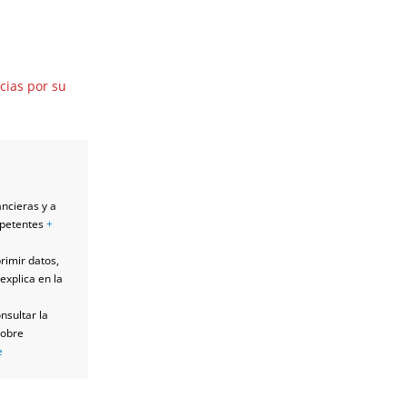
cias por su
ancieras y a
mpetentes
+
primir datos,
explica en la
nsultar la
sobre
e