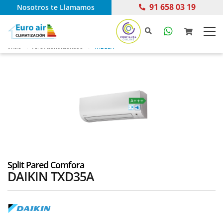
91 658 03 19
Nosotros te Llamamos
Inicio
Aire Acondicionado
TXD35A
Split Pared Comfora
DAIKIN TXD35A