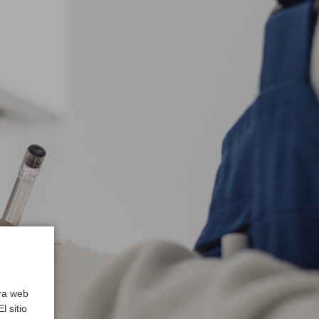
tra web
l sitio