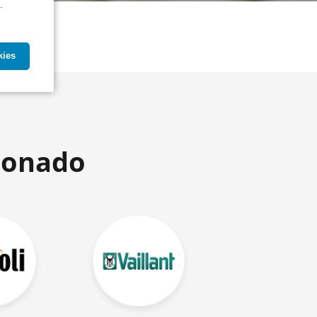
.
kies
ionado