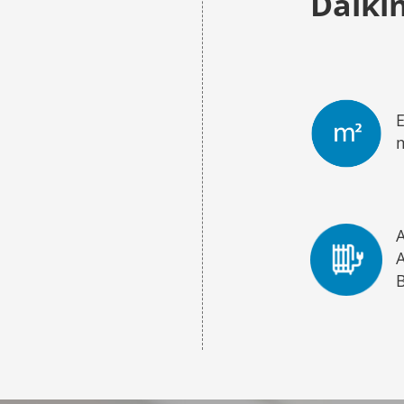
Daiki
E
A