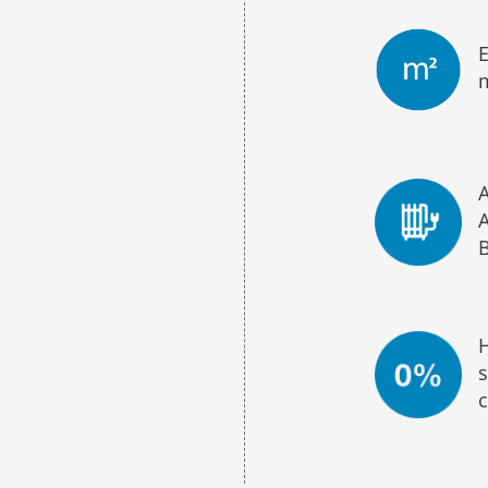
E
A
s