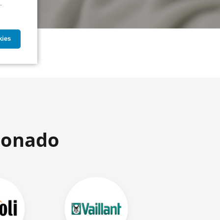
.
kies
ionado