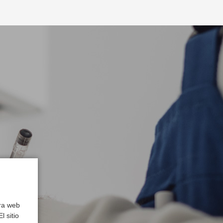
tra web
l sitio