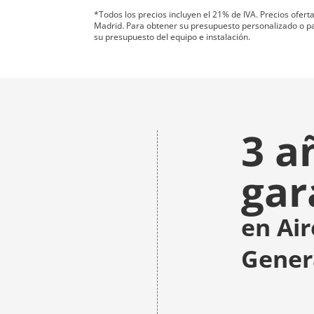
*Todos los precios incluyen el 21% de IVA. Precios ofer
Madrid. Para obtener su presupuesto personalizado o para
su presupuesto del equipo e instalación.
3 a
gar
en Ai
Gener