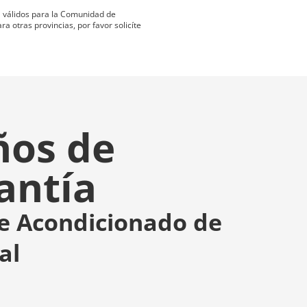
ta válidos para la Comunidad de
 otras provincias, por favor solicíte
ños de
antía
re Acondicionado de
al