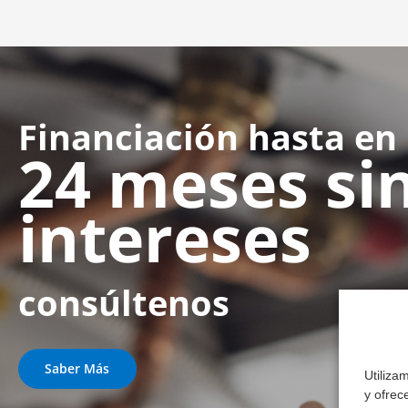
Financiación hasta en
24 meses si
intereses
consúltenos
Saber Más
Utiliza
y ofrec