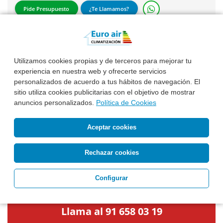
Pide Presupuesto
¿Te Llamamos?
Utilizamos cookies propias y de terceros para mejorar tu
experiencia en nuestra web y ofrecerte servicios
* Todos los precios de calderas incluyen el 21% de IVA.
personalizados de acuerdo a tus hábitos de navegación. El
sitio utiliza cookies publicitarias con el objetivo de mostrar
Precios oferta válidos para la Comunidad de Madrid.
anuncios personalizados.
Política de Cookies
Para obtener su presupuesto personalizado o para
otras provincias, por favor solicíte su presupuesto del
Aceptar cookies
equipo e instalación.
Rechazar cookies
¡TE ASESORAMOS!
Configurar
Llama al 91 658 03 19