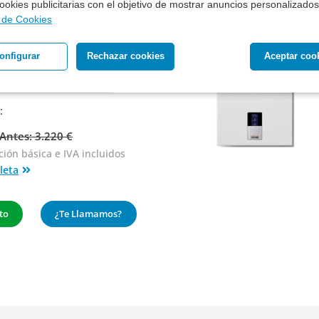
 cookies publicitarias con el objetivo de mostrar anuncios personalizados
otherm Puma
a de Cookies
4 MKV-AS/1 - Nuevo
onfigurar
Rechazar cookies
Aceptar coo
:
Antes: 3.220 €
ción básica
e IVA incluidos
leta
to
¿Te Llamamos?