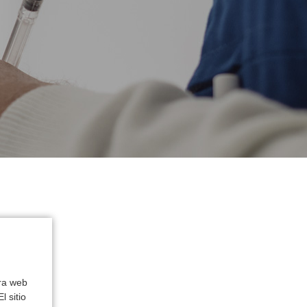
s
tra web
l sitio