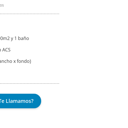
os
00m2 y 1 baño
n ACS
ancho x fondo)
Te Llamamos?