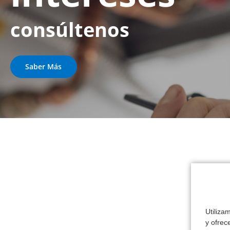
consúltenos
Saber Más
Utiliza
y ofrec