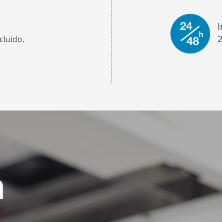
I
cluido,
n