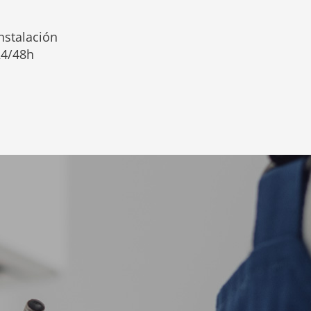
nstalación
24/48h