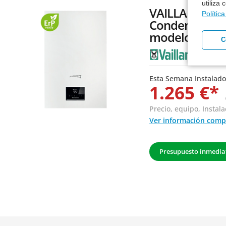
utiliza
VAILLANT Pr
Polític
Condens 18/2
modelo
C
Esta Semana Instalado
1.265 €*
Precio, equipo,
Instala
Ver información comp
Presupuesto inmedia