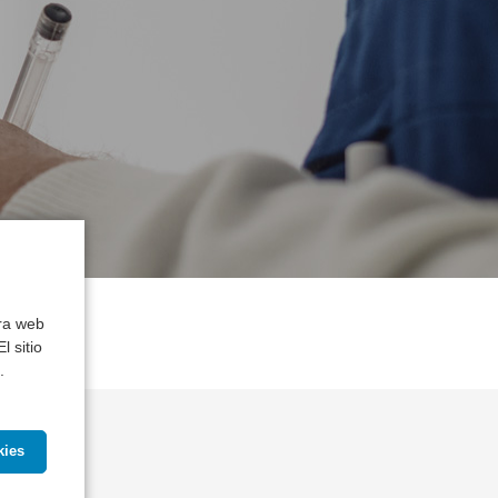
tra web
l sitio
.
kies