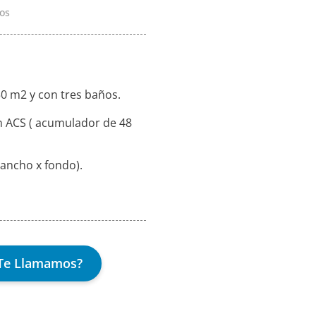
os
0 m2 y con tres baños.
n ACS ( acumulador de 48
 ancho x fondo).
Te Llamamos?