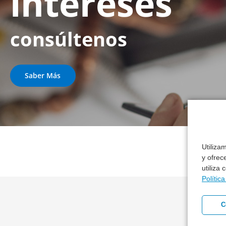
intereses
consúltenos
Saber Más
Utiliza
y ofrec
utiliza
Polític
C