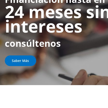
24 meses si
intereses
consúltenos
Saber Más