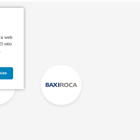
s
tra web
l sitio
.
kies