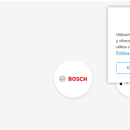
Utiliza
y ofrec
utiliza
Polític
C