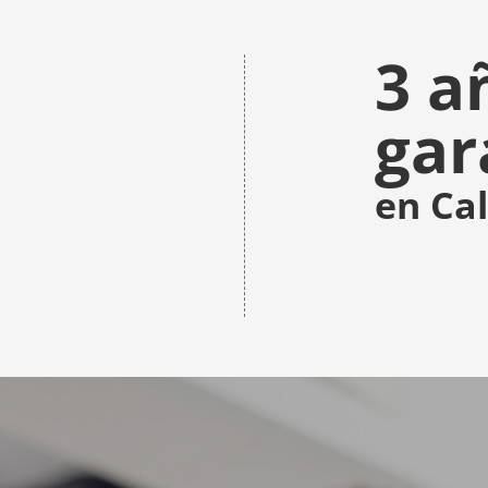
3 a
gar
en Ca