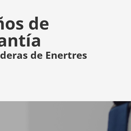
ños de
antía
lderas de Enertres