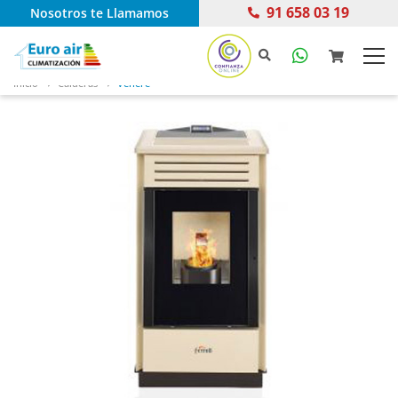
91 658 03 19
Nosotros te Llamamos
Inicio
Calderas
Venere