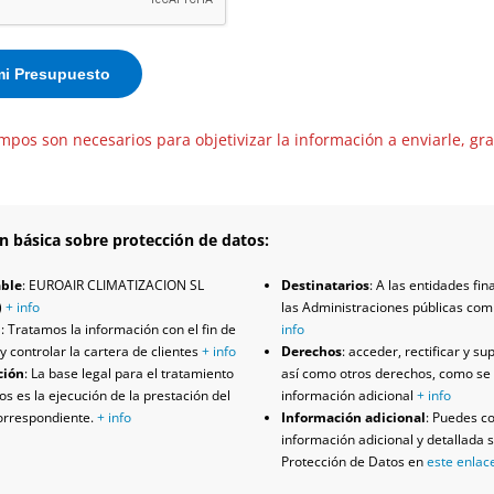
mpos son necesarios para objetivizar la información a enviarle, gra
n básica sobre protección de datos:
ble
: EUROAIR CLIMATIZACION SL
Destinatarios
: A las entidades fin
)
+ info
las Administraciones públicas co
d
: Tratamos la información con el fin de
info
y controlar la cartera de clientes
+ info
Derechos
: acceder, rectificar y su
ción
: La base legal para el tratamiento
así como otros derechos, como se 
os es la ejecución de la prestación del
información adicional
+ info
correspondiente.
+ info
Información adicional
: Puedes co
información adicional y detallada 
Protección de Datos en
este enlac