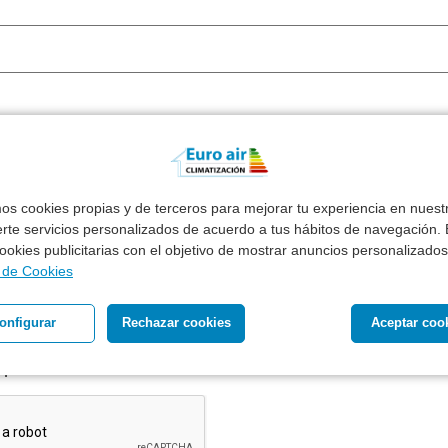
mos cookies propias y de terceros para mejorar tu experiencia en nues
erte servicios personalizados de acuerdo a tus hábitos de navegación. E
un
termostato
a mi presupuesto.
 cookies publicitarias con el objetivo de mostrar anuncios personalizados
a de Cookies
ecibir presupuesto de productos similares en otras marcas
onfigurar
Rechazar cookies
Aceptar coo
l tratamiento de mis datos personales para recibir respuest
 planteada *