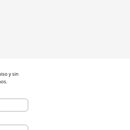
so y sin
mos.