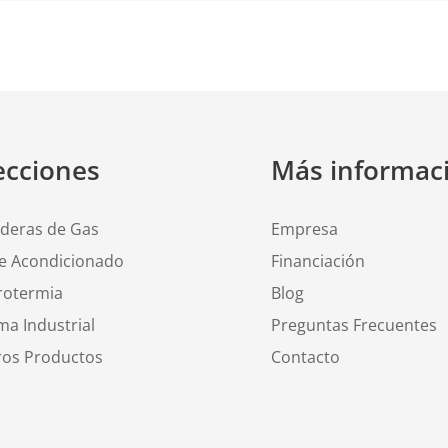
ecciones
Más informac
lderas de Gas
Empresa
re Acondicionado
Financiación
rotermia
Blog
ma Industrial
Preguntas Frecuentes
ros Productos
Contacto