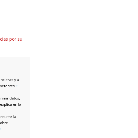
cias por su
ancieras y a
mpetentes
+
primir datos,
explica en la
nsultar la
sobre
e