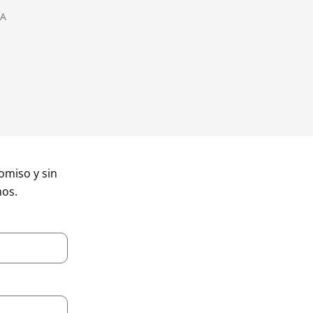
SA
miso y sin
mos.