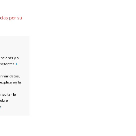
cias por su
ancieras y a
mpetentes
+
primir datos,
explica en la
nsultar la
sobre
e