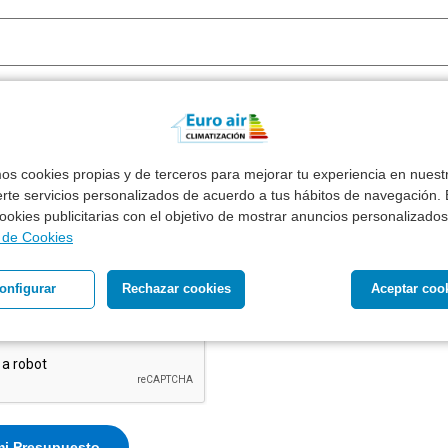
mos cookies propias y de terceros para mejorar tu experiencia en nues
erte servicios personalizados de acuerdo a tus hábitos de navegación. E
 cookies publicitarias con el objetivo de mostrar anuncios personalizados
ecibir presupuesto de productos similares en otras marcas
a de Cookies
l tratamiento de mis datos personales para recibir respuest
onfigurar
Rechazar cookies
Aceptar coo
 planteada *