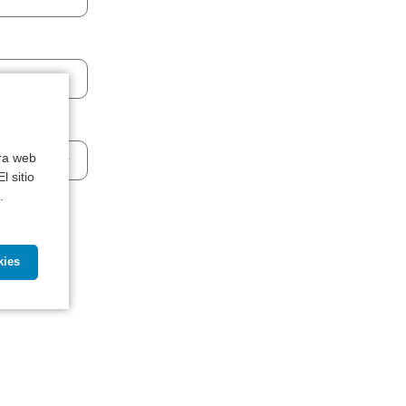
tra web
l sitio
.
.
a a la
kies