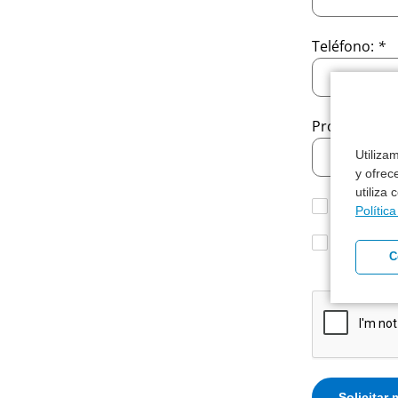
Teléfono:
*
Provincia:
*
Utiliza
y ofrec
utiliza
Acepto r
Polític
Acepto e
C
consulta