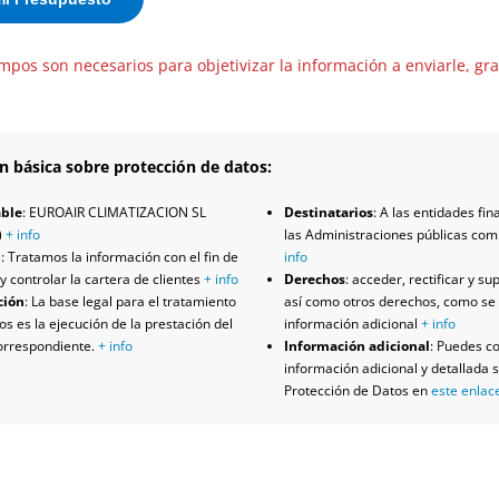
mpos son necesarios para objetivizar la información a enviarle, gra
n básica sobre protección de datos:
ble
: EUROAIR CLIMATIZACION SL
Destinatarios
: A las entidades fin
)
+ info
las Administraciones públicas co
d
: Tratamos la información con el fin de
info
y controlar la cartera de clientes
+ info
Derechos
: acceder, rectificar y su
ción
: La base legal para el tratamiento
así como otros derechos, como se 
os es la ejecución de la prestación del
información adicional
+ info
correspondiente.
+ info
Información adicional
: Puedes co
información adicional y detallada 
Protección de Datos en
este enlac