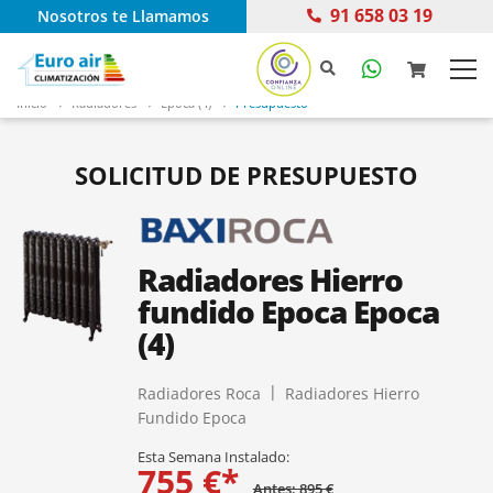
91 658 03 19
Nosotros te Llamamos
Inicio
Radiadores
Epoca (4)
Presupuesto
SOLICITUD DE PRESUPUESTO
Radiadores Hierro
fundido Epoca Epoca
(4)
Radiadores Roca
Radiadores Hierro
Fundido Epoca
Esta Semana Instalado:
755 €*
Antes: 895 €