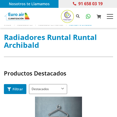
91 658 03 19
Nosotros te Llamamos
Inicio
Radiadores
Radiadores Runtal
Runtal Archibald
Radiadores Runtal Runtal
Archibald
Productos Destacados
Filtrar